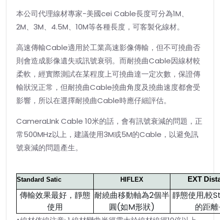
本公司代理線材專家-美國cei Cable長度可分為1M、
2M、3M、4.5M、10M等各種長度，可客製化線材。
高速傳輸Cable適用於工業高速影像傳輸，但不可撓曲否
則會造成影像遺失或訊號衰弱。而耐撓曲Cable因線材較
柔軟，經實際測試在某程度上可撓曲達一定次數，保證傳
輸狀況正常，但耐撓曲Cable撓曲角度及撓曲速度都會受
影響，所以在選擇耐撓曲Cable時應仔細評估。
CameraLInk Cable 10米的話，會有訊號衰減的問題，正
常500MHz以上，建議使用3M或5M的Cable，以避免訊
號衰減的問題產生。
EXT Dist
Standard Satic
HIFLEX
傳輸效果最好，
靜態
耐繞曲移動軸為2個
半
靜態使用,較St
使用
圓(如M形狀)
的距離