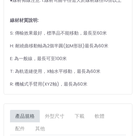
♦線材佈線注意: 1.線材彎曲半徑需大於線材線徑10倍以上
線材材質說明:
S: 傳輸效果最好，標準品不能移動，最長至60米
H: 耐繞曲移動軸為2個半圓(如M形狀)最長為60米
E: 為一般線，最長可至100米
T: 為軌道縺使用，X軸水平移動，最長為60米
R: 機械式手臂用(XYZ軸)，最長為60米
產品規格
外型尺寸
下載
軟體
配件
其他