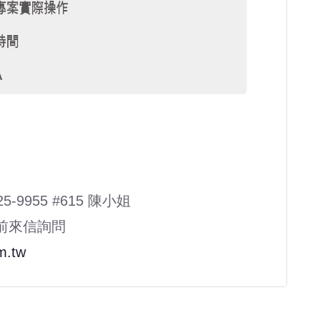
9955 #615 陳小姐
課前來信詢問
m.tw