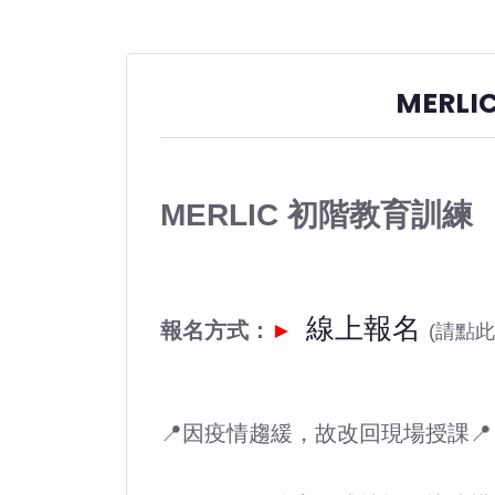
MERL
MERLIC 初階教育訓練
線上報名
報名方式：
►
(請點
📍因疫情趨緩，故改回現場授課📍