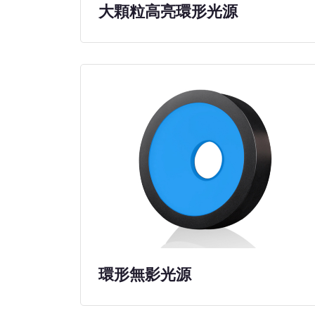
大顆粒高亮環形光源
環形無影光源