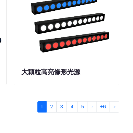
大顆粒高亮條形光源
1
2
3
4
5
›
+6
»