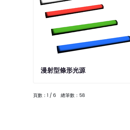
漫射型條形光源
頁數：1 / 6 總筆數：
58