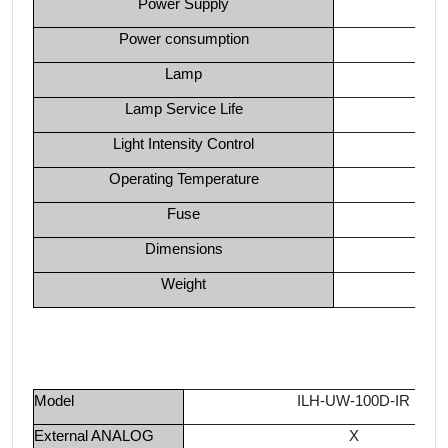
Power Supply
AC 
Power consumption
Lamp
Hal
Lamp Service Life
Light Intensity Control
Operating Temperature
Fuse
Dimensions
Weight
Model
ILH-UW-100D-IR
External ANALOG
X