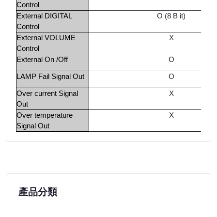
Control
External DIGITAL
O (8 B it)
Control
External VOLUME
X
Control
External On /Off
O
LAMP Fail Signal Out
O
Over current Signal
X
Out
Over temperature
X
Signal Out
產品分類