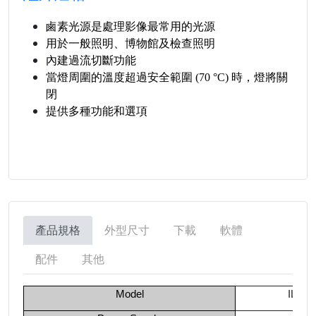
鹵素光源是處理影像最常用的光源
用於一般照明、博物館及檢查照明
內建過流切斷功能
當燈周圍的溫度超過安全
範圍
(70 °C) 時，燈將關
閉
提供多種功能和選項
產品規格
外型尺寸
下載
軟體
配件
其他
Model
ILH-U