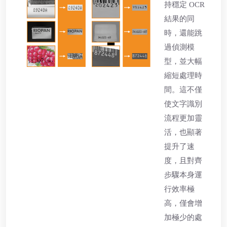
持穩定 OCR
結果的同
時，還能跳
過偵測模
型，並大幅
縮短處理時
間。這不僅
使文字識別
流程更加靈
活，也顯著
提升了速
度，且對齊
步驟本身運
行效率極
高，僅會增
加極少的處